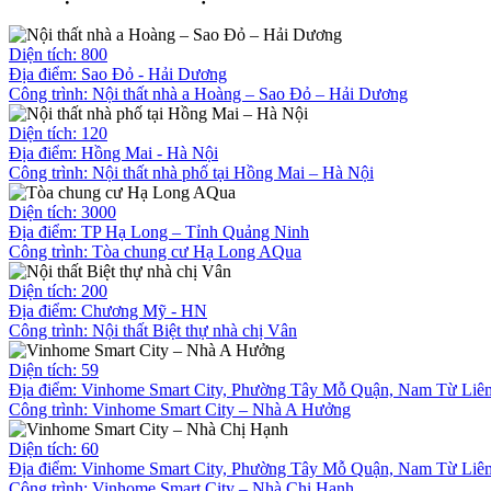
Diện tích: 800
Địa điểm: Sao Đỏ - Hải Dương
Công trình:
Nội thất nhà a Hoàng – Sao Đỏ – Hải Dương
Diện tích: 120
Địa điểm: Hồng Mai - Hà Nội
Công trình:
Nội thất nhà phố tại Hồng Mai – Hà Nội
Diện tích: 3000
Địa điểm: TP Hạ Long – Tỉnh Quảng Ninh
Công trình:
Tòa chung cư Hạ Long AQua
Diện tích: 200
Địa điểm: Chương Mỹ - HN
Công trình:
Nội thất Biệt thự nhà chị Vân
Diện tích: 59
Địa điểm: Vinhome Smart City, Phường Tây Mỗ Quận, Nam Từ Liê
Công trình:
Vinhome Smart City – Nhà A Hưởng
Diện tích: 60
Địa điểm: Vinhome Smart City, Phường Tây Mỗ Quận, Nam Từ Liê
Công trình:
Vinhome Smart City – Nhà Chị Hạnh