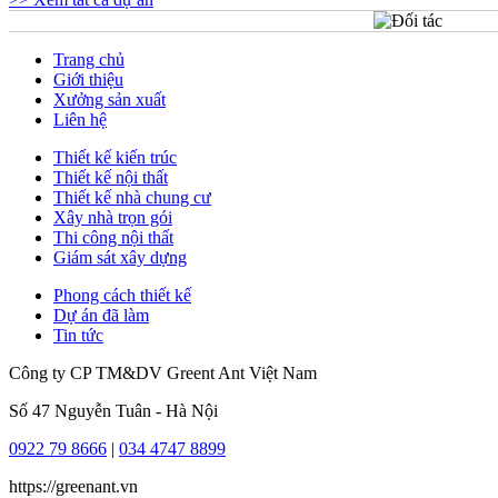
Trang chủ
Giới thiệu
Xưởng sản xuất
Liên hệ
Thiết kế kiến trúc
Thiết kế nội thất
Thiết kế nhà chung cư
Xây nhà trọn gói
Thi công nội thất
Giám sát xây dựng
Phong cách thiết kế
Dự án đã làm
Tin tức
Công ty CP TM&DV Greent Ant Việt Nam
Số 47 Nguyễn Tuân - Hà Nội
0922 79 8666
|
034 4747 8899
https://greenant.vn