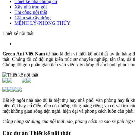
Thiết kế nhà chung cư
Xây nhà trọn gói
Thi công nội thất
Giám sát xây dựng
MỆNH LÝ-PHONG THỦY
Thiết kế nội thất
Green Ant Việt Nam
tự hào là đơn vị thiết kế nội thất uy tín hàn
thất. Chúng tôi có đội ngũ kiến trúc sư chuyên nghiệp, tận tâm, đã 
Chúng tôi góp phần gián tiếp vào việc xây dựng tổ ấm hạnh phúc cho
Bất kỳ ngôi nhà nào dù là biệt thự hay nhà phố, văn phòng hay là k
hiện đại hay cổ điển, đều có những công năng riêng và có vai trò cũn
một không gian sống tiện nghi, hiện đại và phong cách luôn cần phải
Công năng sử dụng của nội thất nào, phong cách ra sao sẽ phù hợp vớ
Các dự án Thiết kế nội thất