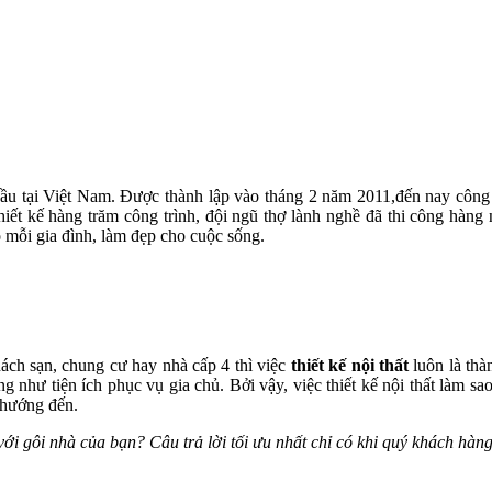
g đầu tại Việt Nam. Được thành lập vào tháng 2 năm 2011,đến nay công 
thiết kế hàng trăm công trình, đội ngũ thợ lành nghề đã thi công hàn
 mỗi gia đình, làm đẹp cho cuộc sống.
hách sạn, chung cư hay nhà cấp 4 thì việc
thiết kế nội thất
luôn là thà
g như tiện ích phục vụ gia chủ. Bởi vậy, việc thiết kế nội thất làm s
 hướng đến.
i gôi nhà của bạn? Câu trả lời tối ưu nhất chỉ có khi quý khách hàng