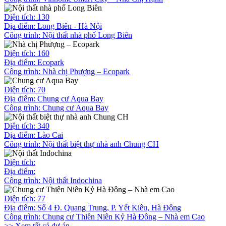
Diện tích: 130
Địa điểm: Long Biên - Hà Nội
Công trình:
Nội thất nhà phố Long Biên
Diện tích: 160
Địa điểm: Ecopark
Công trình:
Nhà chị Phượng – Ecopark
Diện tích: 70
Địa điểm: Chung cư Aqua Bay
Công trình:
Chung cư Aqua Bay
Diện tích: 340
Địa điểm: Lào Cai
Công trình:
Nội thất biệt thự nhà anh Chung CH
Diện tích:
Địa điểm:
Công trình:
Nội thất Indochina
Diện tích: 77
Địa điểm: Số 4 Đ. Quang Trung, P. Yết Kiêu, Hà Đông
Công trình:
Chung cư Thiên Niên Kỷ Hà Đông – Nhà em Cao
>> Xem tất cả dự án