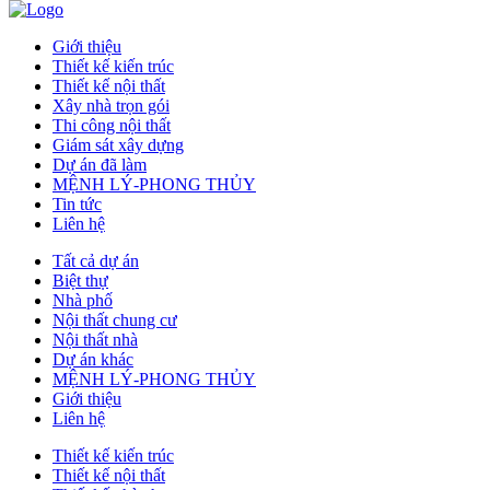
Giới thiệu
Thiết kế kiến trúc
Thiết kế nội thất
Xây nhà trọn gói
Thi công nội thất
Giám sát xây dựng
Dự án đã làm
MỆNH LÝ-PHONG THỦY
Tin tức
Liên hệ
Tất cả dự án
Biệt thự
Nhà phố
Nội thất chung cư
Nội thất nhà
Dự án khác
MỆNH LÝ-PHONG THỦY
Giới thiệu
Liên hệ
Thiết kế kiến trúc
Thiết kế nội thất