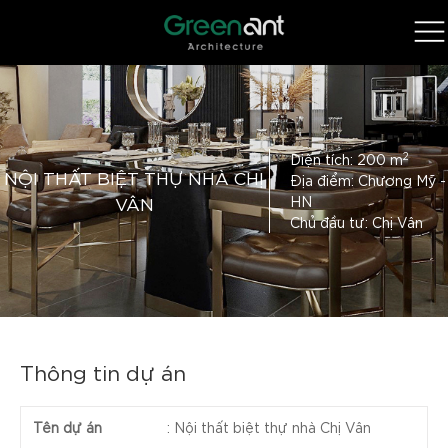
2
Diện tích: 200 m
NỘI THẤT BIỆT THỰ NHÀ CHỊ
Địa điểm: Chương Mỹ -
VÂN
HN
Chủ đầu tư: Chị Vân
Thông tin dự án
Tên dự án
:
Nội thất biệt thự nhà Chị Vân