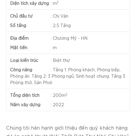
2
Diện tích xây dựng
:
m
Chủ đầu tư
:
Chị Vân
Số tầng
:
2,5 Tầng
Địa điểm
:
Chương Mỹ - HN
Mặt tiền
:
m
Loại kiến trúc
:
Biệt thự
Công năng
:
Tầng 1: Phòng khách, Phòng bếp,
Phòng ăn. Tầng 2: 3 Phòng ngủ, Sinh hoạt chung. Tầng 3:
Phòng thờ, Sân Phơi
2
Tổng diện tích
:
200m
Năm xây dựng
:
2022
Chúng tôi hân hạnh giới thiệu đến quý khách hàng
dự án nghệ thuật “Nội Thất Biệt Thự Nhà Chị Vân”,