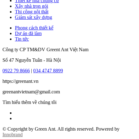
Thiết kế nhà chung cư
Xây nhà trọn gói
Thi công nội thất
Giám sát xây dựng
Phong cách thiết kế
Dự án đã làm
Tin tức
Công ty CP TM&DV Greent Ant Việt Nam
Số 47 Nguyễn Tuân - Hà Nội
0922 79 8666
|
034 4747 8899
https://greenant.vn
greenantvietnam@gmail.com
Tìm hiểu thêm về chúng tôi
© Copyright by Green Ant. All rights reserved.
Powered by
Innobrand