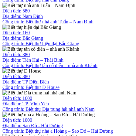
Diện tích: 580
Địa điểm: Nam Định
Công trình:
Biệt thự nhà anh Tuấn – Nam Định
Diện tích: 160
Địa điểm: Bắc Giang
Công trình:
Biệt thự hiện đại Bắc Giang
Diện tích: 380
Địa điểm: Tiền Hải – Thái Bình
Công trình:
Biệt thự tân cổ điển – nhà anh Khánh
Diện tích: 380
Địa điểm: TP Điện Biên
Công trình:
Biệt thự D House
Diện tích: 1600
Địa điểm: TP. Vĩnh Yên
Công trình:
Biệt thự Địa trung hải nhà anh Nam
Diện tích: 1000
Địa điểm: Sao Đỏ - Hải Dương
Công trình:
Biệt thự nhà a Hoàng – Sao Đỏ – Hải Dương