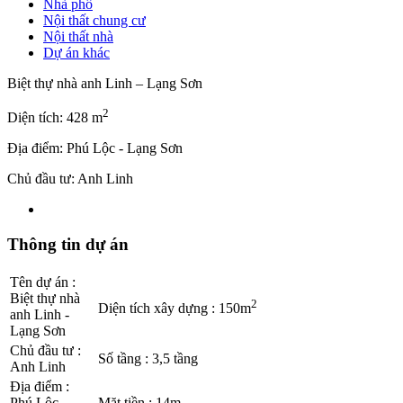
Nhà phố
Nội thất chung cư
Nội thất nhà
Dự án khác
Biệt thự nhà anh Linh – Lạng Sơn
2
Diện tích: 428 m
Địa điểm: Phú Lộc - Lạng Sơn
Chủ đầu tư: Anh Linh
Thông tin dự án
Tên dự án
:
Biệt thự nhà
2
Diện tích xây dựng
:
150m
anh Linh -
Lạng Sơn
Chủ đầu tư
:
Số tầng
:
3,5 tầng
Anh Linh
Địa điểm
:
Phú Lộc -
Mặt tiền
:
14m