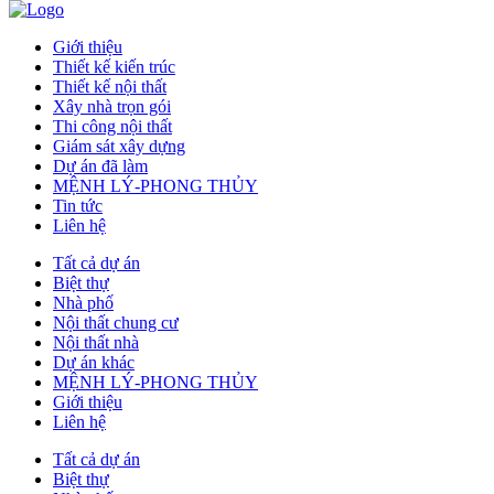
Giới thiệu
Thiết kế kiến trúc
Thiết kế nội thất
Xây nhà trọn gói
Thi công nội thất
Giám sát xây dựng
Dự án đã làm
MỆNH LÝ-PHONG THỦY
Tin tức
Liên hệ
Tất cả dự án
Biệt thự
Nhà phố
Nội thất chung cư
Nội thất nhà
Dự án khác
MỆNH LÝ-PHONG THỦY
Giới thiệu
Liên hệ
Tất cả dự án
Biệt thự