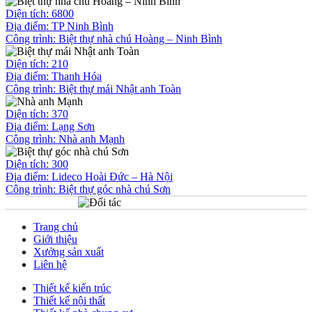
Diện tích: 6800
Địa điểm: TP Ninh Bình
Công trình:
Biệt thự nhà chú Hoàng – Ninh Bình
Diện tích: 210
Địa điểm: Thanh Hóa
Công trình:
Biệt thự mái Nhật anh Toàn
Diện tích: 370
Địa điểm: Lạng Sơn
Công trình:
Nhà anh Mạnh
Diện tích: 300
Địa điểm: Lideco Hoài Đức – Hà Nội
Công trình:
Biệt thự góc nhà chú Sơn
Trang chủ
Giới thiệu
Xưởng sản xuất
Liên hệ
Thiết kế kiến trúc
Thiết kế nội thất