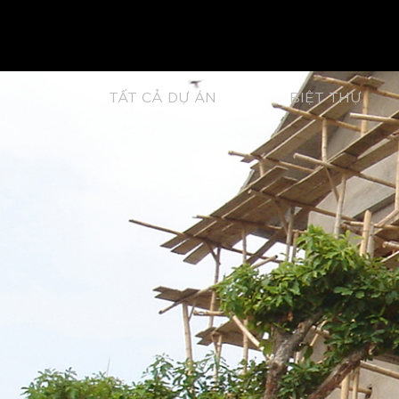
TẤT CẢ DỰ ÁN
BIỆT THỰ