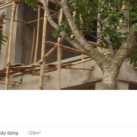
2
 xây dựng
:
128m