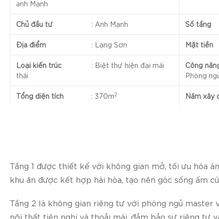
anh Mạnh
Chủ đầu tư
:
Anh Mạnh
Số tầng
Địa điểm
:
Lạng Sơn
Mặt tiền
Loại kiến trúc
:
Biệt thự hiện đại mái
Công năn
thái
Phòng ngủ
2
Tổng diện tích
:
370m
Năm xây 
Tầng 1 được thiết kế với không gian mở, tối ưu hóa á
khu ăn được kết hợp hài hòa, tạo nên góc sống ấm cú
Tầng 2 là không gian riêng tư với phòng ngủ master 
nội thất tiện nghi và thoải mái, đảm bảo sự riêng tư v