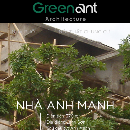
NHÀ PHỐ
NỘI THẤT CHUNG CƯ
NHÀ ANH MẠNH
2
Diện tích: 370 m
Địa điểm: Lạng Sơn
Chủ đầu tư: Anh Mạnh