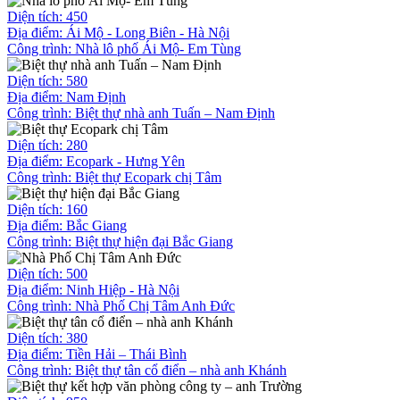
Diện tích: 450
Địa điểm: Ái Mộ - Long Biên - Hà Nội
Công trình:
Nhà lô phố Ái Mộ- Em Tùng
Diện tích: 580
Địa điểm: Nam Định
Công trình:
Biệt thự nhà anh Tuấn – Nam Định
Diện tích: 280
Địa điểm: Ecopark - Hưng Yên
Công trình:
Biệt thự Ecopark chị Tâm
Diện tích: 160
Địa điểm: Bắc Giang
Công trình:
Biệt thự hiện đại Bắc Giang
Diện tích: 500
Địa điểm: Ninh Hiệp - Hà Nội
Công trình:
Nhà Phố Chị Tâm Anh Đức
Diện tích: 380
Địa điểm: Tiền Hải – Thái Bình
Công trình:
Biệt thự tân cổ điển – nhà anh Khánh