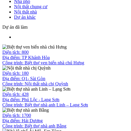
Nhà phố
Nội thất chung cư
Nội thất nhà
Dự án khác
Dự án đã làm
Diện tích: 800
Địa điểm: TP Khánh Hòa
Công trình:
Biệt thự ven biển nhà chú Hưng
Diện tích: 180
Địa điểm: Q1- Sài Gòn
Công trình:
Nội thất nhà chị Quỳnh
Diện tích: 428
Địa điểm: Phú Lộc - Lạng Sơn
Công trình:
Biệt thự nhà anh Linh – Lạng Sơn
Diện tích: 1700
Địa điểm: Hải Dương
Công trình:
Biệt thự nhà anh Bằng