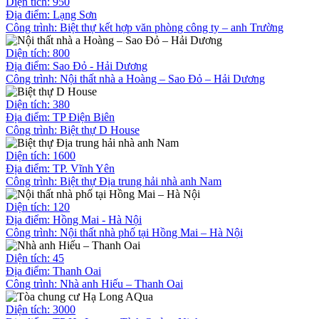
Diện tích: 950
Địa điểm: Lạng Sơn
Công trình:
Biệt thự kết hợp văn phòng công ty – anh Trường
Diện tích: 800
Địa điểm: Sao Đỏ - Hải Dương
Công trình:
Nội thất nhà a Hoàng – Sao Đỏ – Hải Dương
Diện tích: 380
Địa điểm: TP Điện Biên
Công trình:
Biệt thự D House
Diện tích: 1600
Địa điểm: TP. Vĩnh Yên
Công trình:
Biệt thự Địa trung hải nhà anh Nam
Diện tích: 120
Địa điểm: Hồng Mai - Hà Nội
Công trình:
Nội thất nhà phố tại Hồng Mai – Hà Nội
Diện tích: 45
Địa điểm: Thanh Oai
Công trình:
Nhà anh Hiếu – Thanh Oai
Diện tích: 3000