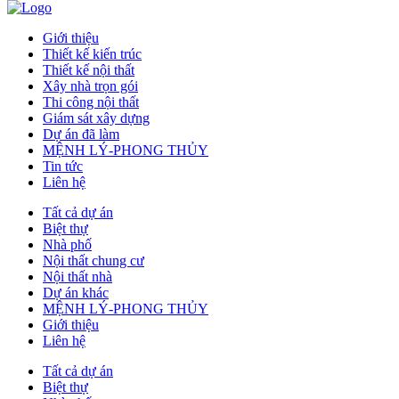
Giới thiệu
Thiết kế kiến trúc
Thiết kế nội thất
Xây nhà trọn gói
Thi công nội thất
Giám sát xây dựng
Dự án đã làm
MỆNH LÝ-PHONG THỦY
Tin tức
Liên hệ
Tất cả dự án
Biệt thự
Nhà phố
Nội thất chung cư
Nội thất nhà
Dự án khác
MỆNH LÝ-PHONG THỦY
Giới thiệu
Liên hệ
Tất cả dự án
Biệt thự