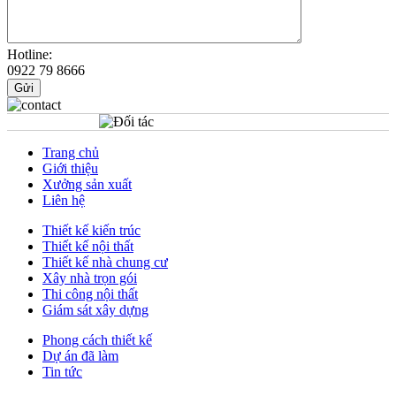
Hotline:
0922 79 8666
Gửi
Trang chủ
Giới thiệu
Xưởng sản xuất
Liên hệ
Thiết kế kiến trúc
Thiết kế nội thất
Thiết kế nhà chung cư
Xây nhà trọn gói
Thi công nội thất
Giám sát xây dựng
Phong cách thiết kế
Dự án đã làm
Tin tức