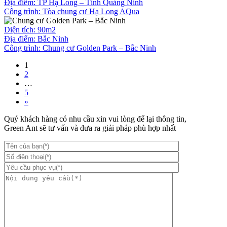
Địa điểm: TP Hạ Long – Tỉnh Quảng Ninh
Công trình:
Tòa chung cư Hạ Long AQua
Diện tích: 90m2
Địa điểm: Bắc Ninh
Công trình:
Chung cư Golden Park – Bắc Ninh
1
2
…
5
»
Quý khách hàng có nhu cầu xin vui lòng để lại thông tin,
Green Ant sẽ tư vấn và đưa ra giải pháp phù hợp nhất