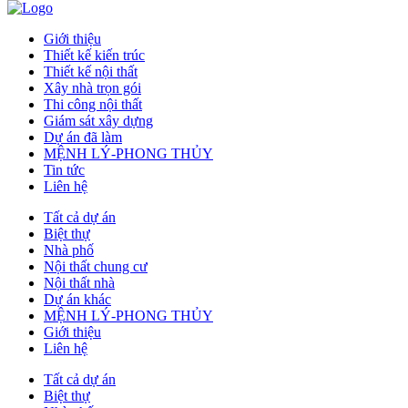
Giới thiệu
Thiết kế kiến trúc
Thiết kế nội thất
Xây nhà trọn gói
Thi công nội thất
Giám sát xây dựng
Dự án đã làm
MỆNH LÝ-PHONG THỦY
Tin tức
Liên hệ
Tất cả dự án
Biệt thự
Nhà phố
Nội thất chung cư
Nội thất nhà
Dự án khác
MỆNH LÝ-PHONG THỦY
Giới thiệu
Liên hệ
Tất cả dự án
Biệt thự