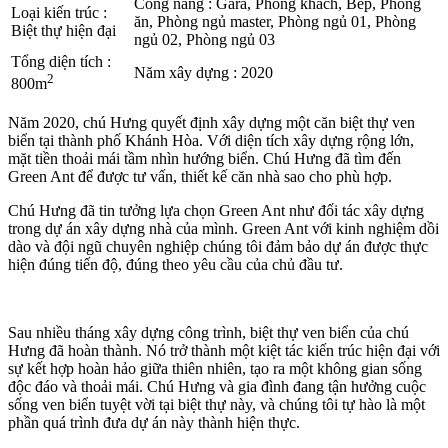
Công năng
:
Gara, Phòng khách, Bếp, Phòng
Loại kiến trúc
:
ăn, Phòng ngủ master, Phòng ngủ 01, Phòng
Biệt thự hiện đại
ngủ 02, Phòng ngủ 03
Tổng diện tích
:
Năm xây dựng
:
2020
2
800m
Năm 2020, chú Hưng quyết định xây dựng một căn biệt thự ven
biển tại thành phố Khánh Hòa. Với diện tích xây dựng rộng lớn,
mặt tiền thoải mái tầm nhìn hướng biển. Chú Hưng đã tìm đến
Green Ant để được tư vấn, thiết kế căn nhà sao cho phù hợp.
Chú Hưng đã tin tưởng lựa chọn Green Ant như đối tác xây dựng
trong dự án xây dựng nhà của mình. Green Ant với kinh nghiệm dồi
dào và đội ngũ chuyên nghiệp chúng tôi đảm bảo dự án được thực
hiện đúng tiến độ, đúng theo yêu cầu của chủ đầu tư.
Sau nhiều tháng xây dựng công trình, biệt thự ven biển của chú
Hưng đã hoàn thành. Nó trở thành một kiệt tác kiến trúc hiện đại với
sự kết hợp hoàn hảo giữa thiên nhiên, tạo ra một không gian sống
độc đáo và thoải mái. Chú Hưng và gia đình đang tận hưởng cuộc
sống ven biển tuyệt vời tại biệt thự này, và chúng tôi tự hào là một
phần quá trình đưa dự án này thành hiện thực.