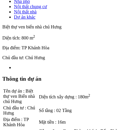
Nhà phố
Nội thất chung cư
Nội thất nhà
Dự án khác
Biệt thự ven biển nhà chú Hưng
2
Diện tích: 800 m
Địa điểm: TP Khánh Hòa
Chủ đầu tư: Chú Hưng
Thông tin dự án
Tên dự án
:
Biệt
2
thự ven Biển nhà
Diện tích xây dựng
:
180m
chú Hưng
Chủ đầu tư
:
Chú
Số tầng
:
02 Tầng
Hưng
Địa điểm
:
TP
Mặt tiền
:
16m
Khánh Hòa