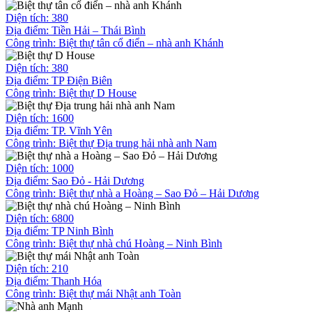
Diện tích: 380
Địa điểm: Tiền Hải – Thái Bình
Công trình:
Biệt thự tân cổ điển – nhà anh Khánh
Diện tích: 380
Địa điểm: TP Điện Biên
Công trình:
Biệt thự D House
Diện tích: 1600
Địa điểm: TP. Vĩnh Yên
Công trình:
Biệt thự Địa trung hải nhà anh Nam
Diện tích: 1000
Địa điểm: Sao Đỏ - Hải Dương
Công trình:
Biệt thự nhà a Hoàng – Sao Đỏ – Hải Dương
Diện tích: 6800
Địa điểm: TP Ninh Bình
Công trình:
Biệt thự nhà chú Hoàng – Ninh Bình
Diện tích: 210
Địa điểm: Thanh Hóa
Công trình:
Biệt thự mái Nhật anh Toàn