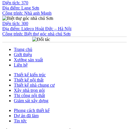
Diện tích: 370
Địa điểm: Lạng Sơn
Công trình:
Nhà anh Mạnh
Diện tích: 300
Địa điểm: Lideco Hoài Đức – Hà Nội
Công trình:
Biệt thự góc nhà chú Sơn
Trang chủ
Giới thiệu
Xưởng sản xuất
Liên hệ
Thiết kế kiến trúc
Thiết kế nội thất
Thiết kế nhà chung cư
Xây nhà trọn gói
Thi công nội thất
Giám sát xây dựng
Phong cách thiết kế
Dự án đã làm
Tin tức