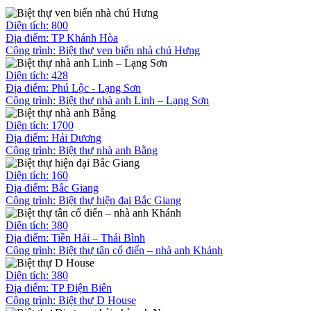
Diện tích: 800
Địa điểm: TP Khánh Hòa
Công trình:
Biệt thự ven biển nhà chú Hưng
Diện tích: 428
Địa điểm: Phú Lộc - Lạng Sơn
Công trình:
Biệt thự nhà anh Linh – Lạng Sơn
Diện tích: 1700
Địa điểm: Hải Dương
Công trình:
Biệt thự nhà anh Bằng
Diện tích: 160
Địa điểm: Bắc Giang
Công trình:
Biệt thự hiện đại Bắc Giang
Diện tích: 380
Địa điểm: Tiền Hải – Thái Bình
Công trình:
Biệt thự tân cổ điển – nhà anh Khánh
Diện tích: 380
Địa điểm: TP Điện Biên
Công trình:
Biệt thự D House