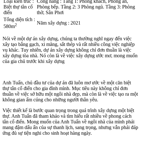
Loại kiến trúc
:
Công năng
:
Tầng 1: Phòng khách, Phòng ăn,
Biệt thự tân cổ
Phòng bếp. Tầng 2: 3 Phòng ngủ. Tầng 3: Phòng
điển
thờ, Sân Phơi
Tổng diện tích
:
Năm xây dựng
:
2021
2
580m
Nói về một dự án xây dựng, chúng ta thường nghĩ ngay đến việc
xây tạo bằng gạch, xi măng, sắt thép và rất nhiều công việc nghiệp
vụ khác. Tuy nhiên, dự án xây dựng không chỉ đơn thuần là việc
xây dựng tòa nhà. Nó còn là về việc xây dựng ước mơ, mong muốn
của gia chủ trước khi xây dựng
Anh Tuấn, chủ đầu tư của dự án đã luôn mơ ước về một căn biệt
thự tân cổ điển cho gia đình mình. Mục tiêu này không chỉ đơn
thuần về việc sở hữu một ngôi nhà đẹp, mà còn là về việc tạo ra một
không gian ấm cúng cho những người thân yêu.
Việc thiết kế là bước quan trọng trong quá trình xây dựng một biệt
thự. Anh Tuấn đã tham khảo và tìm hiểu rất nhiều về phong cách
tân cổ điển. Mong muốn của Anh Tuấn về ngôi nhà của mình phải
mang đậm dấu ấn của sự thanh lịch, sang trọng, nhưng vẫn phải đáp
ứng đủ sự tiện nghi cho sinh hoạt hàng ngày.