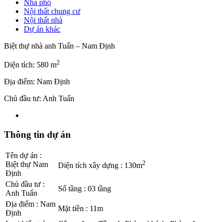
Nhà phố
Nội thất chung cư
Nội thất nhà
Dự án khác
Biệt thự nhà anh Tuấn – Nam Định
2
Diện tích: 580 m
Địa điểm: Nam Định
Chủ đầu tư: Anh Tuấn
Thông tin dự án
Tên dự án
:
2
Biệt thự Nam
Diện tích xây dựng
:
130m
Định
Chủ đầu tư
:
Số tầng
:
03 tầng
Anh Tuấn
Địa điểm
:
Nam
Mặt tiền
:
11m
Định