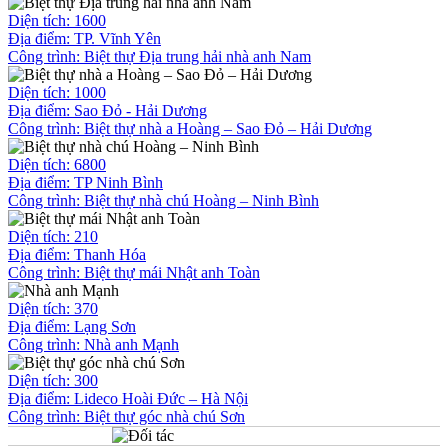
Diện tích: 1600
Địa điểm: TP. Vĩnh Yên
Công trình:
Biệt thự Địa trung hải nhà anh Nam
Diện tích: 1000
Địa điểm: Sao Đỏ - Hải Dương
Công trình:
Biệt thự nhà a Hoàng – Sao Đỏ – Hải Dương
Diện tích: 6800
Địa điểm: TP Ninh Bình
Công trình:
Biệt thự nhà chú Hoàng – Ninh Bình
Diện tích: 210
Địa điểm: Thanh Hóa
Công trình:
Biệt thự mái Nhật anh Toàn
Diện tích: 370
Địa điểm: Lạng Sơn
Công trình:
Nhà anh Mạnh
Diện tích: 300
Địa điểm: Lideco Hoài Đức – Hà Nội
Công trình:
Biệt thự góc nhà chú Sơn