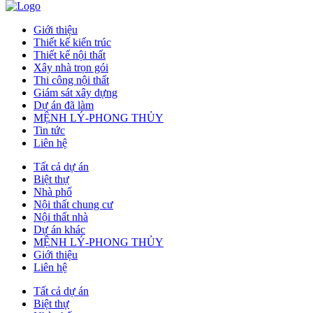
Giới thiệu
Thiết kế kiến trúc
Thiết kế nội thất
Xây nhà trọn gói
Thi công nội thất
Giám sát xây dựng
Dự án đã làm
MỆNH LÝ-PHONG THỦY
Tin tức
Liên hệ
Tất cả dự án
Biệt thự
Nhà phố
Nội thất chung cư
Nội thất nhà
Dự án khác
MỆNH LÝ-PHONG THỦY
Giới thiệu
Liên hệ
Tất cả dự án
Biệt thự