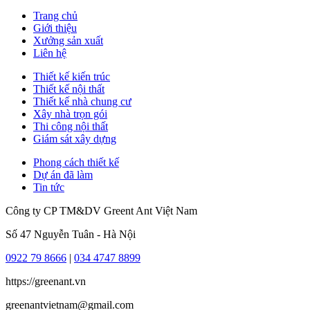
Trang chủ
Giới thiệu
Xưởng sản xuất
Liên hệ
Thiết kế kiến trúc
Thiết kế nội thất
Thiết kế nhà chung cư
Xây nhà trọn gói
Thi công nội thất
Giám sát xây dựng
Phong cách thiết kế
Dự án đã làm
Tin tức
Công ty CP TM&DV Greent Ant Việt Nam
Số 47 Nguyễn Tuân - Hà Nội
0922 79 8666
|
034 4747 8899
https://greenant.vn
greenantvietnam@gmail.com