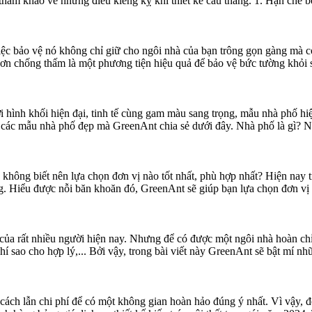
tham khảo về những điều kiêng kỵ khi thiết kế cầu thang. 1. Hạn chế bố
việc bảo vệ nó không chỉ giữ cho ngôi nhà của bạn trông gọn gàng mà 
ơn chống thấm là một phương tiện hiệu quả để bảo vệ bức tường khỏi
ới hình khối hiện đại, tinh tế cùng gam màu sang trọng, mẫu nhà phố hi
 các mẫu nhà phố đẹp mà GreenAnt chia sẻ dưới đây. Nhà phố là gì? 
không biết nên lựa chọn đơn vị nào tốt nhất, phù hợp nhất? Hiện nay tr
 Hiểu được nỗi băn khoăn đó, GreenAnt sẽ giúp bạn lựa chọn đơn vị th
ủa rất nhiều người hiện nay. Nhưng để có được một ngôi nhà hoàn chỉ
 phí sao cho hợp lý,... Bởi vậy, trong bài viết này GreenAnt sẽ bật mí
g cách lẫn chi phí để có một không gian hoàn hảo đúng ý nhất. Vì vậy, 