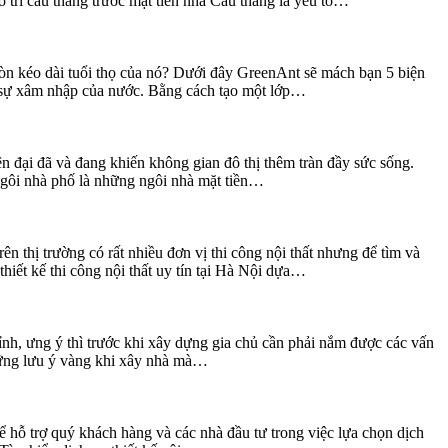
 trí cầu thang trước mặt tiền nhà Cầu thang là yếu tố…
còn kéo dài tuổi thọ của nó? Dưới đây GreenAnt sẽ mách bạn 5 biện
 sự xâm nhập của nước. Bằng cách tạo một lớp…
ện đại đã và đang khiến không gian đô thị thêm tràn đầy sức sống.
Ngôi nhà phố là những ngôi nhà mặt tiền…
ên thị trường có rất nhiều đơn vị thi công nội thất nhưng để tìm và
iết kế thi công nội thất uy tín tại Hà Nội dựa…
nh, ưng ý thì trước khi xây dựng gia chủ cần phải nắm được các vấn
 những lưu ý vàng khi xây nhà mà…
để hỗ trợ quý khách hàng và các nhà đầu tư trong việc lựa chọn dịch