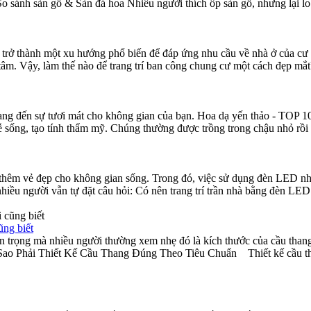
u So sánh sàn gỗ & Sàn đá hoa Nhiều người thích ốp sàn gỗ, nhưng lại l
 trở thành một xu hướng phổ biến để đáp ứng nhu cầu về nhà ở của cư d
 tâm. Vậy, làm thế nào để trang trí ban công chung cư một cách đẹp
mang đến sự tươi mát cho không gian của bạn. Hoa dạ yến thảo - TOP 
 dễ sống, tạo tính thẩm mỹ. Chúng thường được trồng trong chậu nhỏ r
ng thêm vẻ đẹp cho không gian sống. Trong đó, việc sử dụng đèn LED n
nhiều người vẫn tự đặt câu hỏi: Có nên trang trí trần nhà bằng đèn 
ũng biết
an trọng mà nhiều người thường xem nhẹ đó là kích thước của cầu tha
 Sao Phải Thiết Kế Cầu Thang Đúng Theo Tiêu Chuẩn Thiết kế cầu tha