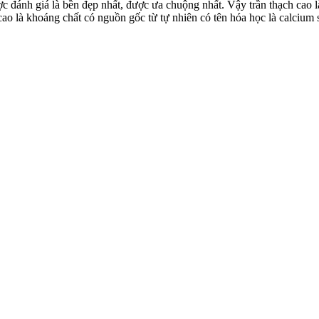
được đánh giá là bền đẹp nhất, được ưa chuộng nhất. Vậy trần thạch cao
h cao là khoáng chất có nguồn gốc từ tự nhiên có tên hóa học là calci