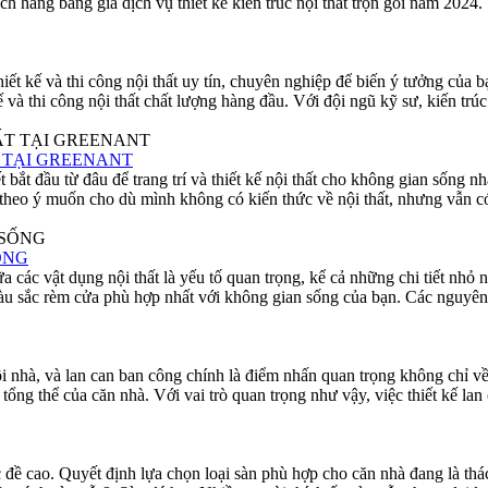
ch hàng bảng giá dịch vụ thiết kế kiến trúc nội thất trọn gói năm 2024
iết kế và thi công nội thất uy tín, chuyên nghiệp để biến ý tưởng của
 và thi công nội thất chất lượng hàng đầu. Với đội ngũ kỹ sư, kiến trú
T TẠI GREENANT
bắt đầu từ đâu để trang trí và thiết kế nội thất cho không gian sống nh
 sẻ, theo ý muốn cho dù mình không có kiến thức về nội thất, nhưng vẫn 
ỐNG
 các vật dụng nội thất là yếu tố quan trọng, kể cả những chi tiết nhỏ
u sắc rèm cửa phù hợp nhất với không gian sống của bạn. Các nguyê
i nhà, và lan can ban công chính là điểm nhấn quan trọng không chỉ 
 tổng thể của căn nhà. Với vai trò quan trọng như vậy, việc thiết kế 
c đề cao. Quyết định lựa chọn loại sàn phù hợp cho căn nhà đang là thá