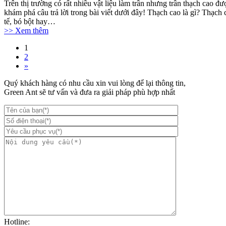
Trên thị trường có rất nhiều vật liệu làm trần nhưng trần thạch cao 
khám phá câu trả lời trong bài viết dưới đây! Thạch cao là gì? Thạc
tế, bó bột hay…
>> Xem thêm
1
2
»
Quý khách hàng có nhu cầu xin vui lòng để lại thông tin,
Green Ant sẽ tư vấn và đưa ra giải pháp phù hợp nhất
Hotline: