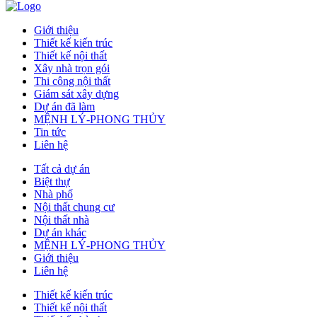
Giới thiệu
Thiết kế kiến trúc
Thiết kế nội thất
Xây nhà trọn gói
Thi công nội thất
Giám sát xây dựng
Dự án đã làm
MỆNH LÝ-PHONG THỦY
Tin tức
Liên hệ
Tất cả dự án
Biệt thự
Nhà phố
Nội thất chung cư
Nội thất nhà
Dự án khác
MỆNH LÝ-PHONG THỦY
Giới thiệu
Liên hệ
Thiết kế kiến trúc
Thiết kế nội thất