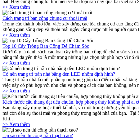
bật. Hãy cùng chúng tôi tìm hiểu về hai loại sàn này qua bài viết sa
>> Xem thêm
Cách trang trí ban công chung cư thoải mái
Trong các thành phố lớn, việc xây dựng các tòa chung cư cao tầng đã
không gian sống đẹp và thoải mái ngày càng được nhiều người quan
>> Xem thêm
Top 10 Cây Trồng Ban Công Dễ Chăm Sóc
Dưới đây là danh sách các loại cây trồng ban công dễ chăm sóc và 
nắng thì dạ yến thảo là một trong những lựa chọn rất phù hợp vì nó
>> Xem thêm
Có nên trang trí trần nhà bằng đèn LED nhôm định hình?
Trang trí trần nhà là một phần quan trọng giúp tạo điểm nhấn và tă
việc này có phù hợp với nhu cầu và phong cách của bạn không, nên 
>> Xem thêm
Kích thước cầu thang đạt tiêu chuẩn, hợp phong thủy không phải ai c
Bạn đang xây dựng hoặc thiết kế nhà, và một trong những yếu tố qu
mà còn đến sự thoải mái và phong thủy trong ngôi nhà của bạn. Tại
Khi…
>> Xem thêm
Tại sao nên thi công trần thạch cao?