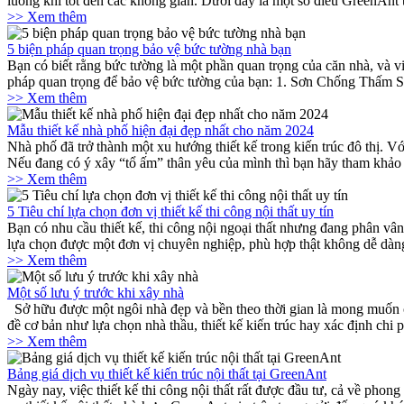
luồng khí tốt đến các không gian. Dưới đây là một số điều GreenAnt 
>> Xem thêm
5 biện pháp quan trọng bảo vệ bức tường nhà bạn
Bạn có biết rằng bức tường là một phần quan trọng của căn nhà, và 
pháp quan trọng để bảo vệ bức tường của bạn: 1. Sơn Chống Thấm S
>> Xem thêm
Mẫu thiết kế nhà phố hiện đại đẹp nhất cho năm 2024
Nhà phố đã trở thành một xu hướng thiết kế trong kiến trúc đô thị. V
Nếu đang có ý xây “tổ ấm” thân yêu của mình thì bạn hãy tham khảo
>> Xem thêm
5 Tiêu chí lựa chọn đơn vị thiết kế thi công nội thất uy tín
Bạn có nhu cầu thiết kế, thi công nội ngoại thất nhưng đang phân vân 
lựa chọn được một đơn vị chuyên nghiệp, phù hợp thật không dễ dàng.
>> Xem thêm
Một số lưu ý trước khi xây nhà
Sở hữu được một ngôi nhà đẹp và bền theo thời gian là mong muốn c
đề cơ bản như lựa chọn nhà thầu, thiết kế kiến trúc hay xác định chi
>> Xem thêm
Bảng giá dịch vụ thiết kế kiến trúc nội thất tại GreenAnt
Ngày nay, việc thiết kế thi công nội thất rất được đầu tư, cả về phon