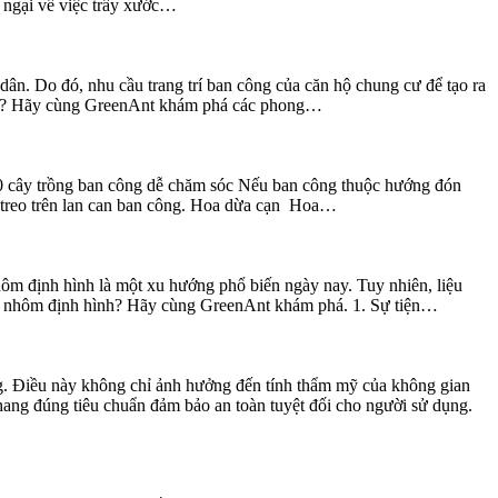
o ngại về việc trầy xước…
ân. Do đó, nhu cầu trang trí ban công của căn hộ chung cư để tạo ra
 mắt? Hãy cùng GreenAnt khám phá các phong…
10 cây trồng ban công dễ chăm sóc Nếu ban công thuộc hướng đón
ồi treo trên lan can ban công. Hoa dừa cạn Hoa…
hôm định hình là một xu hướng phổ biến ngày nay. Tuy nhiên, liệu
LED nhôm định hình? Hãy cùng GreenAnt khám phá. 1. Sự tiện…
ng. Điều này không chỉ ảnh hưởng đến tính thẩm mỹ của không gian
ng đúng tiêu chuẩn đảm bảo an toàn tuyệt đối cho người sử dụng.