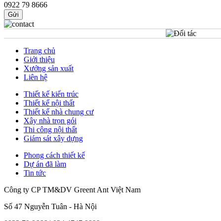
0922 79 8666
Gửi
Trang chủ
Giới thiệu
Xưởng sản xuất
Liên hệ
Thiết kế kiến trúc
Thiết kế nội thất
Thiết kế nhà chung cư
Xây nhà trọn gói
Thi công nội thất
Giám sát xây dựng
Phong cách thiết kế
Dự án đã làm
Tin tức
Công ty CP TM&DV Greent Ant Việt Nam
Số 47 Nguyễn Tuân - Hà Nội