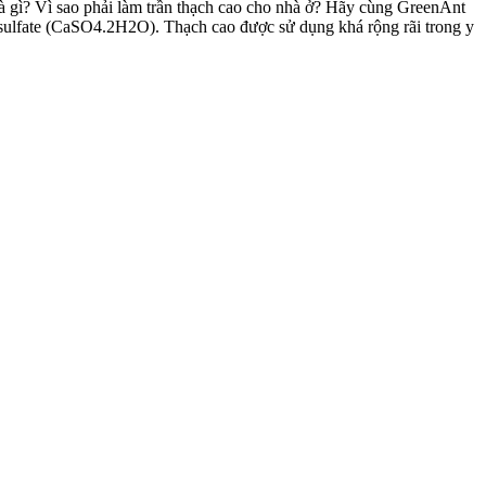
 là gì? Vì sao phải làm trần thạch cao cho nhà ở? Hãy cùng GreenAnt
um sulfate (CaSO4.2H2O). Thạch cao được sử dụng khá rộng rãi trong y