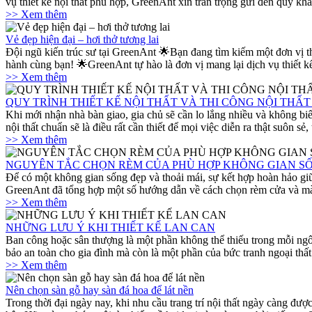
vụ thiết kế nội thất phù hợp, GreenAnt xin trân trọng gửi đến quý khá
>> Xem thêm
Vẻ đẹp hiện đại – hơi thở tương lai
Đội ngũ kiến trúc sư tại GreenAnt 🌟Bạn đang tìm kiếm một đơn vị th
hành cùng bạn! 🌟GreenAnt tự hào là đơn vị mang lại dịch vụ thiết kế
>> Xem thêm
QUY TRÌNH THIẾT KẾ NỘI THẤT VÀ THI CÔNG NỘI THẤ
Khi mới nhận nhà bàn giao, gia chủ sẽ cần lo lắng nhiều và không biết 
nội thất chuẩn sẽ là điều rất cần thiết để mọi việc diễn ra thật suôn
>> Xem thêm
NGUYÊN TẮC CHỌN RÈM CỦA PHÙ HỢP KHÔNG GIAN S
Để có một không gian sống đẹp và thoải mái, sự kết hợp hoàn hảo giữa
GreenAnt đã tổng hợp một số hướng dẫn về cách chọn rèm cửa và mà
>> Xem thêm
NHỮNG LƯU Ý KHI THIẾT KẾ LAN CAN
Ban công hoặc sân thượng là một phần không thể thiếu trong mỗi ngô
bảo an toàn cho gia đình mà còn là một phần của bức tranh ngoại thất
>> Xem thêm
Nên chọn sàn gỗ hay sàn đá hoa để lát nền
Trong thời đại ngày nay, khi nhu cầu trang trí nội thất ngày càng đượ