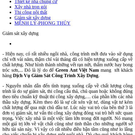
Thiết kế nhà chung cư
Xây nhà trọn gói
Thi công nội thất
Giám sát xây dựng
MỆNH LÝ-PHONG THỦY
Giám sát xây dựng
- Hiện nay, có rất nhiều ngôi nhà, công trình mới đưa vào sử dụng
chỉ với vài năm, thậm chí vài tháng đã có hiện tượng xuống cấp về
chất lượng. Như hình thành những vết rạn nứt, thấm nước hay bong
tróc sơn,... Đó là lý do để
Green Ant Việt Nam
mang tới khách
hàng
Dịch Vụ Giám Sát Công Trình Xây Dựng
.
- Nguyên nhân dẫn đến tình trạng xuống cấp về chất lượng công
trình là do sự giám sát, thi công cẩu thả, chủ quan hoặc không đúng
theo tiêu chuẩn kỹ thuật thi công xây dựng,… của phần lớn các nhà
thầu xây dựng. Kèm theo đó là sự cắt xén vật tư, dùng vật tư kém
chất lượng để qua mặt chủ đầu tư. Lúc này vai trò của bên thứ 3 là
đơn vị giám sát, tư vấn thi công xây dựng đóng vai trò hết sức quan
trọng
.
Việc xây nhà là một việc làm lớn trong đời người. Nó mang
một giá trị lớn về vật chất cũng như tinh thần cho những người sở
hữu tài sản này. Vì vậy có rất nhiều điều bận tâm cũng như lo lắng
cho việc chuẩn bị xây dựng một ngôi nhà. Dù cho quý khách hàng