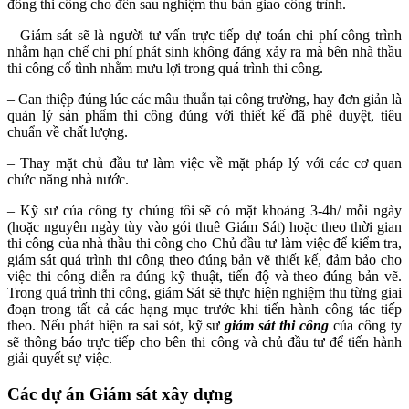
đồng thi công cho đến sau nghiệm thu bàn giao công trình.
– Giám sát sẽ là người tư vấn trực tiếp dự toán chi phí công trình
nhằm hạn chế chi phí phát sinh không đáng xảy ra mà bên nhà thầu
thi công cố tình nhằm mưu lợi trong quá trình thi công.
– Can thiệp đúng lúc các mâu thuẫn tại công trường, hay đơn giản là
quản lý sản phẩm thi công đúng với thiết kế đã phê duyệt, tiêu
chuẩn về chất lượng.
– Thay mặt chủ đầu tư làm việc về mặt pháp lý với các cơ quan
chức năng nhà nước.
– Kỹ sư
của công ty chúng tôi sẽ có mặt khoảng 3-4h/ mỗi ngày
(hoặc nguyên ngày tùy vào gói thuê Giám Sát) hoặc theo thời gian
thi công của nhà thầu thi công cho Chủ đầu tư làm việc để kiểm tra,
giám sát quá trình thi công theo đúng bản vẽ thiết kế, đảm bảo cho
việc thi công diễn ra đúng kỹ thuật, tiến độ và theo đúng bản vẽ.
Trong quá trình thi công, giám Sát sẽ thực hiện nghiệm thu từng giai
đoạn trong tất cả các hạng mục trước khi tiến hành công tác tiếp
theo. Nếu phát hiện ra sai sót, kỹ sư
giám sát thi công
của công ty
sẽ thông báo trực tiếp cho bên thi công và chủ đầu tư để tiến hành
giải quyết sự việc.
Các dự án Giám sát xây dựng