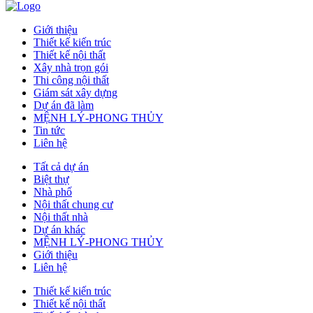
Giới thiệu
Thiết kế kiến trúc
Thiết kế nội thất
Xây nhà trọn gói
Thi công nội thất
Giám sát xây dựng
Dự án đã làm
MỆNH LÝ-PHONG THỦY
Tin tức
Liên hệ
Tất cả dự án
Biệt thự
Nhà phố
Nội thất chung cư
Nội thất nhà
Dự án khác
MỆNH LÝ-PHONG THỦY
Giới thiệu
Liên hệ
Thiết kế kiến trúc
Thiết kế nội thất