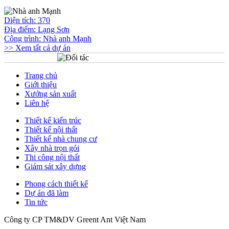
Diện tích: 370
Địa điểm: Lạng Sơn
Công trình:
Nhà anh Mạnh
>> Xem tất cả dự án
Trang chủ
Giới thiệu
Xưởng sản xuất
Liên hệ
Thiết kế kiến trúc
Thiết kế nội thất
Thiết kế nhà chung cư
Xây nhà trọn gói
Thi công nội thất
Giám sát xây dựng
Phong cách thiết kế
Dự án đã làm
Tin tức
Công ty CP TM&DV Greent Ant Việt Nam