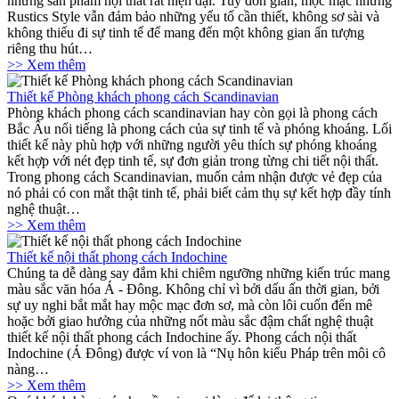
những sản phẩm nội thất rất hiện đại. Tuy đơn giản, mộc mạc nhưng
Rustics Style vẫn đảm bảo những yếu tố cần thiết, không sơ sài và
không thiếu đi sự tinh tế để mang đến một không gian ấn tượng
riêng thu hút…
>> Xem thêm
Thiết kế Phòng khách phong cách Scandinavian
Phòng khách phong cách scandinavian hay còn gọi là phong cách
Bắc Âu nổi tiếng là phong cách của sự tinh tế và phóng khoáng. Lối
thiết kế này phù hợp với những người yêu thích sự phóng khoáng
kết hợp với nét đẹp tinh tế, sự đơn giản trong từng chi tiết nội thất.
Trong phong cách Scandinavian, muốn cảm nhận được vẻ đẹp của
nó phải có con mắt thật tinh tế, phải biết cảm thụ sự kết hợp đầy tính
nghệ thuật…
>> Xem thêm
Thiết kế nội thất phong cách Indochine
Chúng ta dễ dàng say đắm khi chiêm ngưỡng những kiến trúc mang
màu sắc văn hóa Á - Đông. Không chỉ vì bởi dấu ấn thời gian, bởi
sự uy nghi bắt mắt hay mộc mạc đơn sơ, mà còn lôi cuốn đến mê
hoặc bởi giao hưởng của những nốt màu sắc đậm chất nghệ thuật
thiết kế nội thất phong cách Indochine ấy. Phong cách nội thất
Indochine (Á Đông) được ví von là “Nụ hôn kiểu Pháp trên môi cô
nàng…
>> Xem thêm