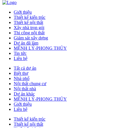
Giới thiệu
Thiết kế kiến trúc
Thiết kế nội thất
Xây nhà trọn gói
Thi công nội thất
Giám sát xây dựng
Dự án đã làm
MỆNH LÝ-PHONG THỦY
Tin tức
Liên hệ
Tất cả dự án
Biệt thự
Nhà phố
Nội thất chung cư
Nội thất nhà
Dự án khác
MỆNH LÝ-PHONG THỦY
Giới thiệu
Liên hệ
Thiết kế kiến trúc
Thiết kế nội thất