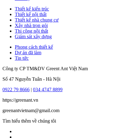
Thiết kế kiến trúc
Thiết kế nội thất
Thiết kế nhà chung cư
Xây nhà trọn gói
Thi công nội thất
Giám sát xây dựng
Phong cách thiết kế
Dự án đã làm
Tin tức
Công ty CP TM&DV Greent Ant Việt Nam
Số 47 Nguyễn Tuân - Hà Nội
0922 79 8666
|
034 4747 8899
https://greenant.vn
greenantvietnam@gmail.com
Tìm hiểu thêm về chúng tôi