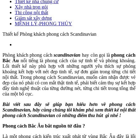
Thiết kế nhà chung cư
Xây nhà trọn gói
Thi công nội thất
Giám sát xây dựng
MỆNH LÝ-PHONG THỦY
Thiết kế Phòng khách phong cách Scandinavian
Phòng khách phong cách
scandinavian
hay còn gọi là
phong cách
Bắc Âu
nổi tiếng là phong cách của sự tinh tế và phóng khoáng.
Lối thiết kế này phù hợp với những người yêu thích sự phóng
khoáng kết hợp với nét đẹp tinh tế, sự đơn giản trong từng chi tiết
nội thất. Trong phong cách Scandinavian, muốn cảm nhận được vẻ
đẹp của nó phải có con mắt thật tinh tế, phải biết cảm thụ sự kết hợp
đầy tính nghệ thuật của từng đường nét, từng chi tiết trong tổng thể
của một bố cục.
Bài viết sau đây sẽ giúp bạn hiểu hơn về phong cách
Scandinavian, hãy cùng chúng tôi khám phá xem thiết kế nội thất
phong cách Scandinavian có những điểm thu hút gì nhé !
Phong cách Bắc Âu bắt nguồn từ đâu ?
Là một phong cách kiến trúc xuất phát từ vùng Bắc Âu đây là lối