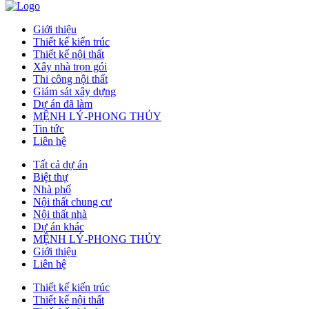
Giới thiệu
Thiết kế kiến trúc
Thiết kế nội thất
Xây nhà trọn gói
Thi công nội thất
Giám sát xây dựng
Dự án đã làm
MỆNH LÝ-PHONG THỦY
Tin tức
Liên hệ
Tất cả dự án
Biệt thự
Nhà phố
Nội thất chung cư
Nội thất nhà
Dự án khác
MỆNH LÝ-PHONG THỦY
Giới thiệu
Liên hệ
Thiết kế kiến trúc
Thiết kế nội thất