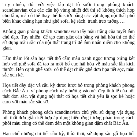
Tuy nhiên, đối với việc lắp đặt lò sưởi trong phòng khách
scandinavian của các căn hộ vùng nhiệt đới thì sẽ không thích hợp
cho lắm, mà có thể thay thế lò sưởi bằng các vật dụng nội thất phổ
biến khác chẳng hạn như ghế sofa, kệ sách, tranh treo tường …
Không gian phòng khách scandinavian lấy màu trắng của tuyết làm
chủ đạo. Tuy nhiên, để tạo cảm giác cân bằng và hài hòa thì có thể
sử dụng màu sắc của nội thất trang trí để làm nhấn điểm cho không
gian.
Tấm thảm lót sàn họa tiết thổ cẩm màu xanh ngọc tương xứng kết
hợp với ghế sofa đã tạo ra một bố cục hài hòa về màu sắc lẫn kích
thước. Bên cạnh ghế sofa có thể đặt chiếc ghế đơn họa tiết sọc, màu
sắc xen kẽ.
Họa tiết dày đặc và cầu kỳ được lược bỏ trong phòng khách phong
cách Bắc Âu vì phong cách này hướng vào nét đẹp tinh tế của nội
thất đơn sắc, vật dụng nội thất có họa tiết chủ yếu là sọc kẻ hoặc
caro với màu sắc sặc sỡ.
Phòng khách phong cách scandinavian chủ yếu sử dụng vật dụng
nội thất đơn giản kết hợp áp dụng hiệu ứng tương phản trong cách
phối màu cũng có thể đem đến một không gian đậm chất Bắc Âu.
Hạn chế những chi tiết cầu kỳ, thừa thãi, sử dụng sàn gỗ họa tiết