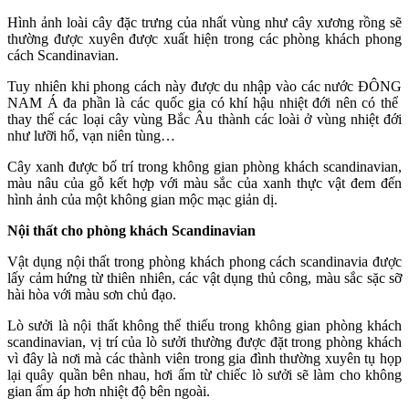
Hình ảnh loài cây đặc trưng của nhất vùng như cây xương rồng sẽ
thường được xuyên được xuất hiện trong các phòng khách phong
cách Scandinavian.
Tuy nhiên khi phong cách này được du nhập vào các nước ĐÔNG
NAM Á đa phần là các quốc gia có khí hậu nhiệt đới nên có thể
thay thế các loại cây vùng Bắc Âu thành các loài ở vùng nhiệt đới
như lưỡi hổ, vạn niên tùng…
Cây xanh được bố trí trong không gian phòng khách scandinavian,
màu nâu của gỗ kết hợp với màu sắc của xanh thực vật đem đến
hình ảnh của một không gian mộc mạc giản dị.
Nội thất cho phòng khách Scandinavian
Vật dụng nội thất trong phòng khách phong cách scandinavia được
lấy cảm hứng từ thiên nhiên, các vật dụng thủ công, màu sắc sặc sỡ
hài hòa với màu sơn chủ đạo.
Lò sưởi là nội thất không thể thiếu trong không gian phòng khách
scandinavian, vị trí của lò sưởi thường được đặt trong phòng khách
vì đây là nơi mà các thành viên trong gia đình thường xuyên tụ họp
lại quây quần bên nhau, hơi ấm từ chiếc lò sưởi sẽ làm cho không
gian ấm áp hơn nhiệt độ bên ngoài.