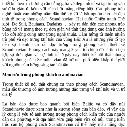
thiết kế theo xu hướng cân bằng giữa vẻ đẹp tinh tế và tập trung vào
sự đơn giản đi kèm với các chức năng riêng biệt. Các phong trào
nghệ thuật vào những năm đầu thế kỷ 20 là bắt nguồn cho nét đẹp
tinh tế trong phong cách Scandinavian. Hai cuộc Chiến tranh Thế
giới De Stijl, Bauhaus, Dadaists … xảy ra dẫn đến các phong trào
bùng nổ và mang theo sự đơn giản và tính ứng dụng cao ảnh hưởng
vào đời sống cũng như trong nghệ thuật. Cảm hứng từ thiên nhiên
trù phú và đặc trưng khí hậu của vùng Bắc Âu là những yếu tố tạo
nên sự thanh lịch rất đặc trưng trong phong cách thiết kế
Scandinavian. Phong cách này mang 3 yếu tố chính đó là tính tiện
lợi, sự đơn giản và sự tinh tế. Ngày nay thiết kế nội thất phòng
khách phong cách Scandinavian đã trở nên phổ biến khắp thế giới
với nguồn cảm hứng sáng tạo bất tận .
Màu sơn trong phòng khách scandinavian
Trong thiết kế nội thất chung cư theo phong cách Scandinavian,
màu sắc thường có ảnh hưởng những đặc trưng về khí hậu và vị trí
địa lý
Là bán đảo được bao quanh bởi biển Baltic và có dãy núi
Scandinavie được xem như là xương sống của bán đảo, vì vậy địa
lý cũng là yếu tố ảnh hưởng trong phong cách kiến trúc của người
dân địa phương.Với địa hình vừa giáp biển vừa có núi, trong kiến
trúc căn hộ phong cách Scandinavian có thể thấy màu trắng đặc