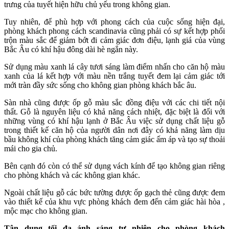
trưng của tuyết hiện hữu chủ yếu trong không gian.
Tuy nhiên, để phù hợp với phong cách của cuộc sống hiện đại,
phòng khách phong cách scandinavia cũng phải có sự kết hợp phối
trộn màu sắc để giảm bớt đi cảm giác đơn điệu, lạnh giá của vùng
Bắc Âu có khí hậu đông dài hè ngắn này.
Sử dụng màu xanh lá cây tươi sáng làm điểm nhấn cho căn hộ màu
xanh của lá kết hợp với màu nền trắng tuyết đem lại cảm giác tới
mới tràn đầy sức sống cho không gian phòng khách bắc âu.
Sàn nhà cũng được ốp gỗ màu sắc đồng điệu với các chi tiết nội
thất. Gỗ là nguyên liệu có khả năng cách nhiệt, đặc biệt là đối với
những vùng có khí hậu lạnh ở Bắc Âu việc sử dụng chất liệu gỗ
trong thiết kế căn hộ của người dân nơi đây có khả năng làm dịu
bầu không khí của phòng khách tăng cảm giác ấm áp và tạo sự thoải
mái cho gia chủ.
Bên cạnh đó còn có thể sử dụng vách kính để tạo không gian riêng
cho phòng khách và các không gian khác.
Ngoài chất liệu gỗ các bức tường được ốp gạch thẻ cũng được đem
vào thiết kế của khu vực phòng khách đem đến cảm giác hài hòa ,
mộc mạc cho không gian.
Tận dụng tối đa ánh sáng tự nhiên cho phòng khách