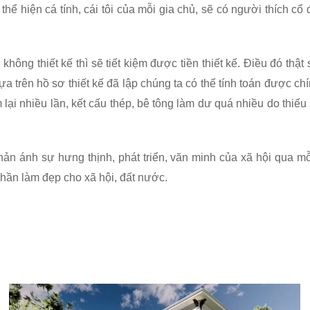
 thể hiện cá tính, cái tôi của mỗi gia chủ, sẽ có người thích cổ
hông thiết kế thì sẽ tiết kiệm được tiền thiết kế. Điều đó thật 
a trên hồ sơ thiết kế đã lập chúng ta có thể tính toán được chín
 lại nhiều lần, kết cấu thép, bê tông làm dư quá nhiều do thiếu 
t phản ánh sự hưng thịnh, phát triển, văn minh của xã hội qua mỗ
phần làm đẹp cho xã hội, đất nước.