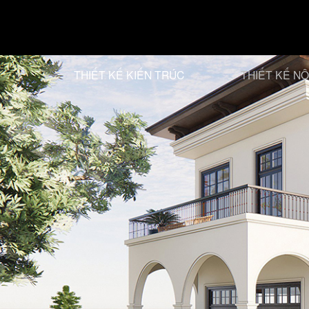
THIẾT KẾ KIẾN TRÚC
THIẾT KẾ NỘ