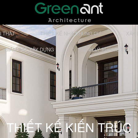
I THẤT
THIẾT KẾ NHÀ CHUNG CƯ
XÂY 
GIÁM SÁT XÂY DỰNG
MỆNH LÝ-PHONG THỦY
THIẾT KẾ KIẾN TRÚC