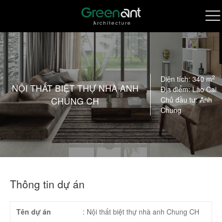
2
Diện tích: 340 m
NỘI THẤT BIỆT THỰ NHÀ ANH
Địa điểm: Lào Cai
CHUNG CH
Chủ đầu tư: Anh
Chung
Thông tin dự án
Tên dự án
:
Nội thất biệt thự nhà anh Chung CH