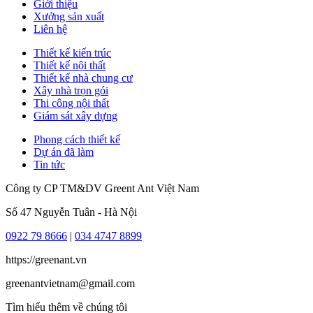
Giới thiệu
Xưởng sản xuất
Liên hệ
Thiết kế kiến trúc
Thiết kế nội thất
Thiết kế nhà chung cư
Xây nhà trọn gói
Thi công nội thất
Giám sát xây dựng
Phong cách thiết kế
Dự án đã làm
Tin tức
Công ty CP TM&DV Greent Ant Việt Nam
Số 47 Nguyễn Tuân - Hà Nội
0922 79 8666
|
034 4747 8899
https://greenant.vn
greenantvietnam@gmail.com
Tìm hiểu thêm về chúng tôi