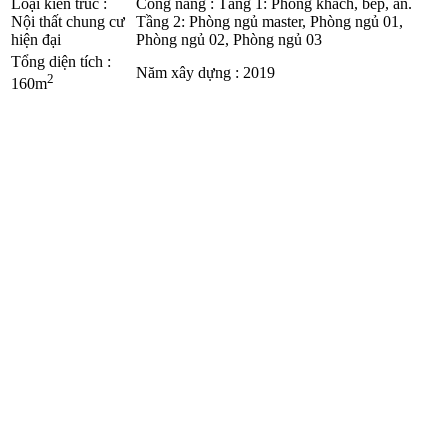
Loại kiến trúc
:
Công năng
:
Tầng 1: Phòng khách, bếp, ăn.
Nội thất chung cư
Tầng 2: Phòng ngủ master, Phòng ngủ 01,
hiện đại
Phòng ngủ 02, Phòng ngủ 03
Tổng diện tích
:
Năm xây dựng
:
2019
2
160m