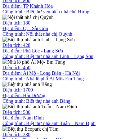
Diện tích: 800
Địa điểm: TP Khánh Hòa
Công trình:
Biệt thự ven biển nhà chú Hưng
Diện tích: 180
Địa điểm: Q1- Sài Gòn
Công trình:
Nội thất nhà chị Quỳnh
Diện tích: 428
Địa điểm: Phú Lộc - Lạng Sơn
Công trình:
Biệt thự nhà anh Linh – Lạng Sơn
Diện tích: 450
Địa điểm: Ái Mộ - Long Biên - Hà Nội
Công trình:
Nhà lô phố Ái Mộ- Em Tùng
Diện tích: 1700
Địa điểm: Hải Dương
Công trình:
Biệt thự nhà anh Bằng
Diện tích: 580
Địa điểm: Nam Định
Công trình:
Biệt thự nhà anh Tuấn – Nam Định
Diện tích: 280