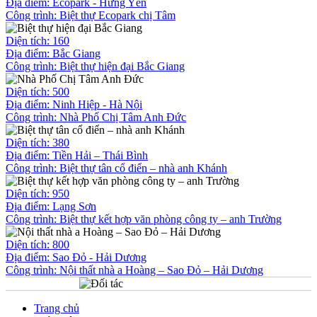
Địa điểm: Ecopark - Hưng Yên
Công trình:
Biệt thự Ecopark chị Tâm
Diện tích: 160
Địa điểm: Bắc Giang
Công trình:
Biệt thự hiện đại Bắc Giang
Diện tích: 500
Địa điểm: Ninh Hiệp - Hà Nội
Công trình:
Nhà Phố Chị Tâm Anh Đức
Diện tích: 380
Địa điểm: Tiền Hải – Thái Bình
Công trình:
Biệt thự tân cổ điển – nhà anh Khánh
Diện tích: 950
Địa điểm: Lạng Sơn
Công trình:
Biệt thự kết hợp văn phòng công ty – anh Trường
Diện tích: 800
Địa điểm: Sao Đỏ - Hải Dương
Công trình:
Nội thất nhà a Hoàng – Sao Đỏ – Hải Dương
Trang chủ