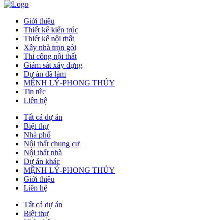
Giới thiệu
Thiết kế kiến trúc
Thiết kế nội thất
Xây nhà trọn gói
Thi công nội thất
Giám sát xây dựng
Dự án đã làm
MỆNH LÝ-PHONG THỦY
Tin tức
Liên hệ
Tất cả dự án
Biệt thự
Nhà phố
Nội thất chung cư
Nội thất nhà
Dự án khác
MỆNH LÝ-PHONG THỦY
Giới thiệu
Liên hệ
Tất cả dự án
Biệt thự