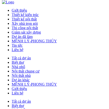
Giới thiệu
Thiết kế kiến trúc
Thiết kế nội thất
Xây nhà trọn gói
Thi công nội thất
Giám sát xây dựng
Dự án đã làm
MỆNH LÝ-PHONG THỦY
Tin tức
Liên hệ
Tất cả dự án
Biệt thự
Nhà phố
Nội thất chung cư
Nội thất nhà
Dự án khác
MỆNH LÝ-PHONG THỦY
Giới thiệu
Liên hệ
Tất cả dự án
Biệt thự