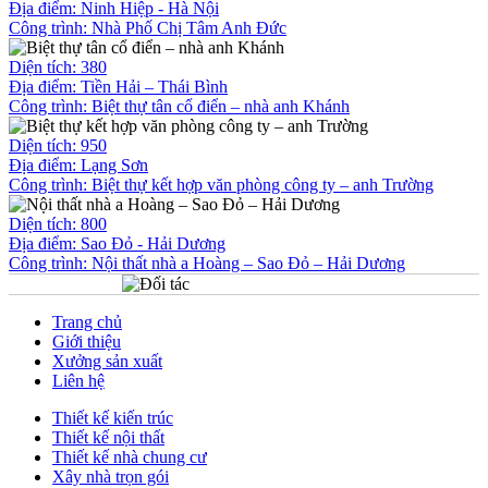
Địa điểm: Ninh Hiệp - Hà Nội
Công trình:
Nhà Phố Chị Tâm Anh Đức
Diện tích: 380
Địa điểm: Tiền Hải – Thái Bình
Công trình:
Biệt thự tân cổ điển – nhà anh Khánh
Diện tích: 950
Địa điểm: Lạng Sơn
Công trình:
Biệt thự kết hợp văn phòng công ty – anh Trường
Diện tích: 800
Địa điểm: Sao Đỏ - Hải Dương
Công trình:
Nội thất nhà a Hoàng – Sao Đỏ – Hải Dương
Trang chủ
Giới thiệu
Xưởng sản xuất
Liên hệ
Thiết kế kiến trúc
Thiết kế nội thất
Thiết kế nhà chung cư
Xây nhà trọn gói