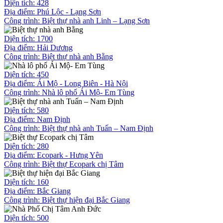
Diện tích: 428
Địa điểm: Phú Lộc - Lạng Sơn
Công trình:
Biệt thự nhà anh Linh – Lạng Sơn
Diện tích: 1700
Địa điểm: Hải Dương
Công trình:
Biệt thự nhà anh Bằng
Diện tích: 450
Địa điểm: Ái Mộ - Long Biên - Hà Nội
Công trình:
Nhà lô phố Ái Mộ- Em Tùng
Diện tích: 580
Địa điểm: Nam Định
Công trình:
Biệt thự nhà anh Tuấn – Nam Định
Diện tích: 280
Địa điểm: Ecopark - Hưng Yên
Công trình:
Biệt thự Ecopark chị Tâm
Diện tích: 160
Địa điểm: Bắc Giang
Công trình:
Biệt thự hiện đại Bắc Giang
Diện tích: 500