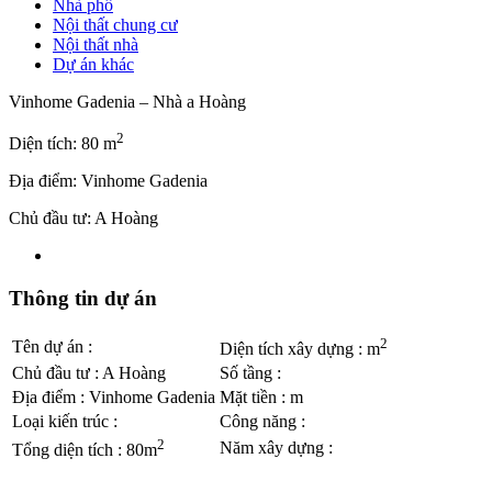
Nhà phố
Nội thất chung cư
Nội thất nhà
Dự án khác
Vinhome Gadenia – Nhà a Hoàng
2
Diện tích: 80 m
Địa điểm: Vinhome Gadenia
Chủ đầu tư: A Hoàng
Thông tin dự án
2
Tên dự án
:
Diện tích xây dựng
:
m
Chủ đầu tư
:
A Hoàng
Số tầng
:
Địa điểm
:
Vinhome Gadenia
Mặt tiền
:
m
Loại kiến trúc
:
Công năng
:
2
Năm xây dựng
:
Tổng diện tích
:
80m