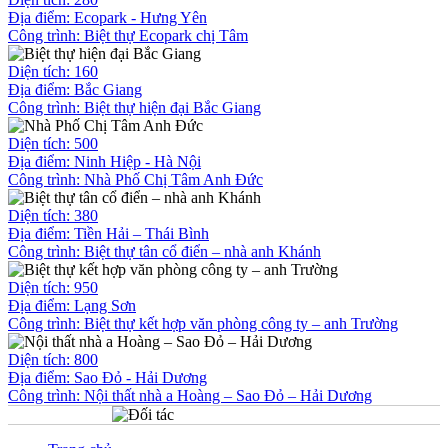
Địa điểm: Ecopark - Hưng Yên
Công trình:
Biệt thự Ecopark chị Tâm
Diện tích: 160
Địa điểm: Bắc Giang
Công trình:
Biệt thự hiện đại Bắc Giang
Diện tích: 500
Địa điểm: Ninh Hiệp - Hà Nội
Công trình:
Nhà Phố Chị Tâm Anh Đức
Diện tích: 380
Địa điểm: Tiền Hải – Thái Bình
Công trình:
Biệt thự tân cổ điển – nhà anh Khánh
Diện tích: 950
Địa điểm: Lạng Sơn
Công trình:
Biệt thự kết hợp văn phòng công ty – anh Trường
Diện tích: 800
Địa điểm: Sao Đỏ - Hải Dương
Công trình:
Nội thất nhà a Hoàng – Sao Đỏ – Hải Dương