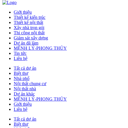
Giới thiệu
Thiết kế kiến trúc
Thiết kế nội thất
Xây nhà trọn gói
Thi công nội thất
Giám sát xây dựng
Dự án đã làm
MỆNH LÝ-PHONG THỦY
Tin tức
Liên hệ
Tất cả dự án
Biệt thự
Nhà phố
Nội thất chung cư
Nội thất nhà
Dự án khác
MỆNH LÝ-PHONG THỦY
Giới thiệu
Liên hệ
Tất cả dự án
Biệt thự