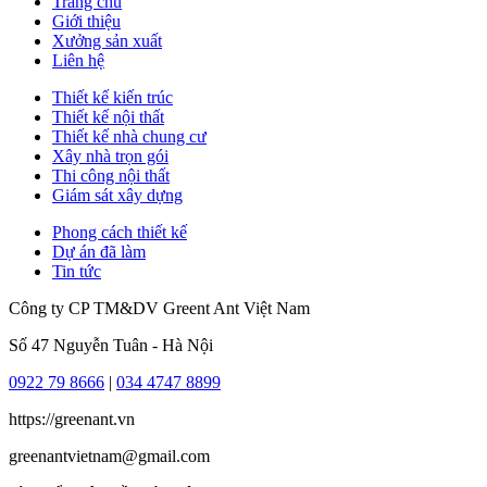
Trang chủ
Giới thiệu
Xưởng sản xuất
Liên hệ
Thiết kế kiến trúc
Thiết kế nội thất
Thiết kế nhà chung cư
Xây nhà trọn gói
Thi công nội thất
Giám sát xây dựng
Phong cách thiết kế
Dự án đã làm
Tin tức
Công ty CP TM&DV Greent Ant Việt Nam
Số 47 Nguyễn Tuân - Hà Nội
0922 79 8666
|
034 4747 8899
https://greenant.vn
greenantvietnam@gmail.com