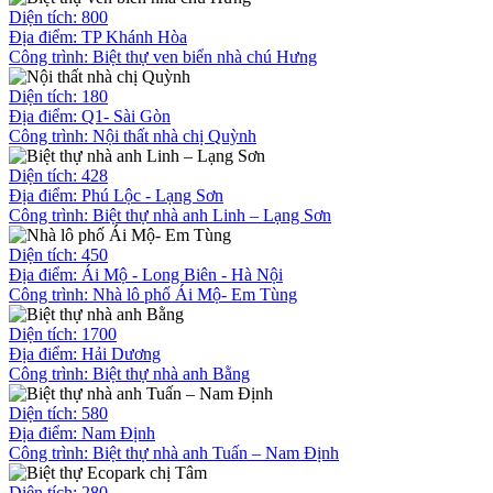
Diện tích: 800
Địa điểm: TP Khánh Hòa
Công trình:
Biệt thự ven biển nhà chú Hưng
Diện tích: 180
Địa điểm: Q1- Sài Gòn
Công trình:
Nội thất nhà chị Quỳnh
Diện tích: 428
Địa điểm: Phú Lộc - Lạng Sơn
Công trình:
Biệt thự nhà anh Linh – Lạng Sơn
Diện tích: 450
Địa điểm: Ái Mộ - Long Biên - Hà Nội
Công trình:
Nhà lô phố Ái Mộ- Em Tùng
Diện tích: 1700
Địa điểm: Hải Dương
Công trình:
Biệt thự nhà anh Bằng
Diện tích: 580
Địa điểm: Nam Định
Công trình:
Biệt thự nhà anh Tuấn – Nam Định
Diện tích: 280