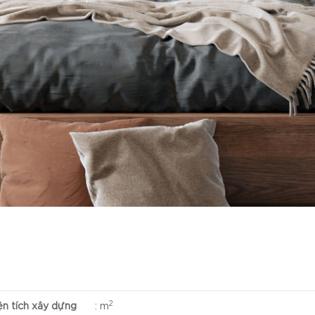
2
ện tích xây dựng
:
m