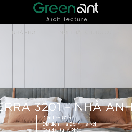
NHÀ PHỐ
NỘI THẤT CHUNG CƯ
ERRA 3201 – NHÀ AN
2
Diện tích: 82 m
Địa điểm: Hà Đông, Hà Nội
Chủ đầu tư: A Phúc