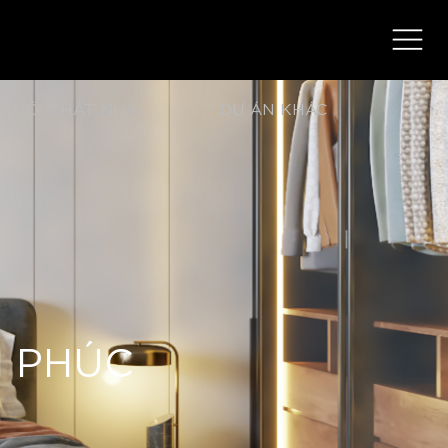
NỘI THẤT NHÀ
DỰ ÁN KHÁC
H PHÚC