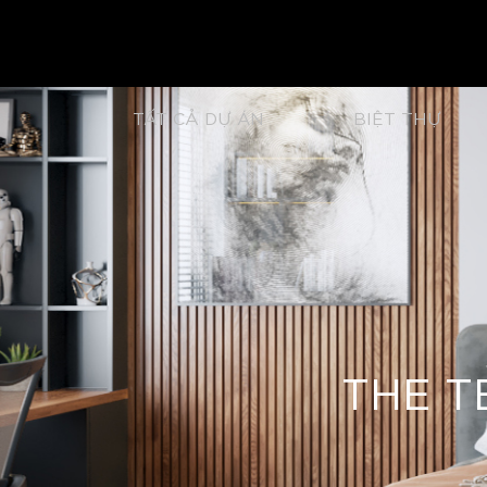
TẤT CẢ DỰ ÁN
BIỆT THỰ
THE T