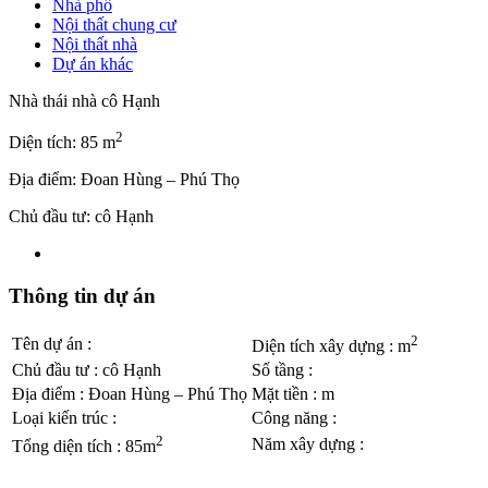
Nhà phố
Nội thất chung cư
Nội thất nhà
Dự án khác
Nhà thái nhà cô Hạnh
2
Diện tích: 85 m
Địa điểm: Đoan Hùng – Phú Thọ
Chủ đầu tư: cô Hạnh
Thông tin dự án
2
Tên dự án
:
Diện tích xây dựng
:
m
Chủ đầu tư
:
cô Hạnh
Số tầng
:
Địa điểm
:
Đoan Hùng – Phú Thọ
Mặt tiền
:
m
Loại kiến trúc
:
Công năng
:
2
Năm xây dựng
:
Tổng diện tích
:
85m