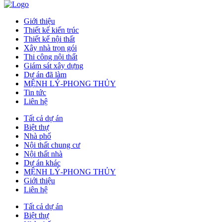
Giới thiệu
Thiết kế kiến trúc
Thiết kế nội thất
Xây nhà trọn gói
Thi công nội thất
Giám sát xây dựng
Dự án đã làm
MỆNH LÝ-PHONG THỦY
Tin tức
Liên hệ
Tất cả dự án
Biệt thự
Nhà phố
Nội thất chung cư
Nội thất nhà
Dự án khác
MỆNH LÝ-PHONG THỦY
Giới thiệu
Liên hệ
Tất cả dự án
Biệt thự