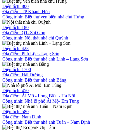
Diện tích: 800
Địa điểm: TP Khánh Hòa
Công trình:
Biệt thự ven biển nhà chú Hưng
Diện tích: 180
Địa điểm: Q1- Sài Gòn
Công trình:
Nội thất nhà chị Quỳnh
Diện tích: 428
Địa điểm: Phú Lộc - Lạng Sơn
Công trình:
Biệt thự nhà anh Linh – Lạng Sơn
Diện tích: 1700
Địa điểm: Hải Dương
Công trình:
Biệt thự nhà anh Bằng
Diện tích: 450
Địa điểm: Ái Mộ - Long Biên - Hà Nội
Công trình:
Nhà lô phố Ái Mộ- Em Tùng
Diện tích: 580
Địa điểm: Nam Định
Công trình:
Biệt thự nhà anh Tuấn – Nam Định