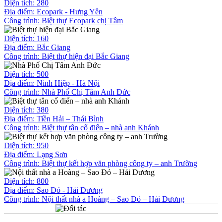
Diện tích: 280
Địa điểm: Ecopark - Hưng Yên
Công trình:
Biệt thự Ecopark chị Tâm
Diện tích: 160
Địa điểm: Bắc Giang
Công trình:
Biệt thự hiện đại Bắc Giang
Diện tích: 500
Địa điểm: Ninh Hiệp - Hà Nội
Công trình:
Nhà Phố Chị Tâm Anh Đức
Diện tích: 380
Địa điểm: Tiền Hải – Thái Bình
Công trình:
Biệt thự tân cổ điển – nhà anh Khánh
Diện tích: 950
Địa điểm: Lạng Sơn
Công trình:
Biệt thự kết hợp văn phòng công ty – anh Trường
Diện tích: 800
Địa điểm: Sao Đỏ - Hải Dương
Công trình:
Nội thất nhà a Hoàng – Sao Đỏ – Hải Dương