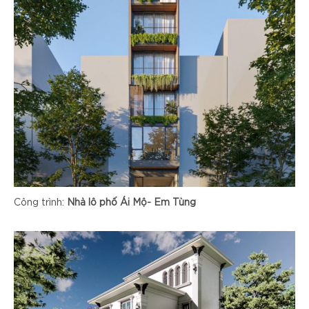
Công trình:
Nhà lô phố Ái Mộ- Em Tùng