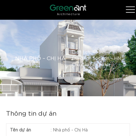
2
Diện tích: 48 m
NHÀ PHỐ – CHỊ HÀ
Địa điểm: Sóc sơn – HN
Chủ đầu tư: Chị Hà
Thông tin dự án
Tên dự án
:
Nhà phố - Chị Hà