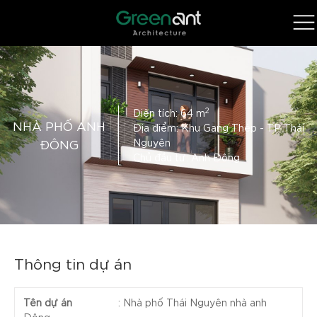
2
Diện tích: 64 m
NHÀ PHỐ ANH
Địa điểm: Khu Gang Thép - TP Thái
ĐÔNG
Nguyên
Chủ đầu tư: Anh Đông
Thông tin dự án
Tên dự án
:
Nhà phố Thái Nguyên nhà anh