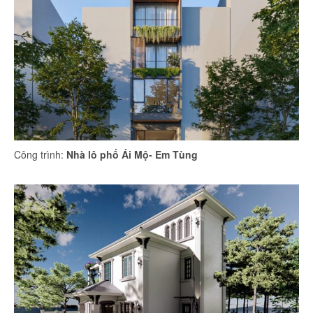
Công trình:
Nhà lô phố Ái Mộ- Em Tùng