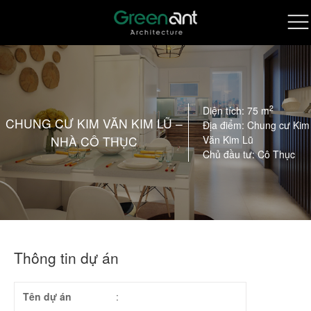
2
Diện tích: 75 m
CHUNG CƯ KIM VĂN KIM LŨ –
Địa điểm: Chung cư Kim
NHÀ CÔ THỤC
Văn Kim Lũ
Chủ đầu tư: Cô Thục
Thông tin dự án
Tên dự án
: