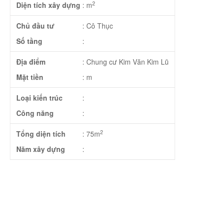
2
Diện tích xây dựng
:
m
Chủ đầu tư
:
Cô Thục
Số tầng
:
Địa điểm
:
Chung cư Kim Văn Kim Lũ
Mặt tiền
:
m
Loại kiến trúc
:
Công năng
:
2
Tổng diện tích
:
75m
Năm xây dựng
: