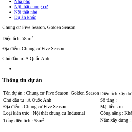
Nhà phố
Nội thất chung cư
Nội thất nhà
Dự án khác
Chung cư Five Season, Golden Season
2
Diện tích: 58 m
Địa điểm: Chung cư Five Season
Chủ đầu tư: A Quốc Anh
Thông tin dự án
Tên dự án
:
Chung cư Five Season, Golden Season
Diện tích xây d
Chủ đầu tư
:
A Quốc Anh
Số tầng
:
Địa điểm
:
Chung cư Five Season
Mặt tiền
:
m
Loại kiến trúc
:
Nội thất chung cư Industrial
Công năng
:
Khá
2
Năm xây dựng
:
Tổng diện tích
:
58m