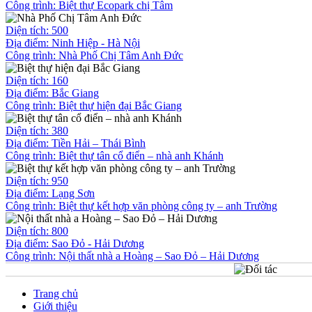
Công trình:
Biệt thự Ecopark chị Tâm
Diện tích: 500
Địa điểm: Ninh Hiệp - Hà Nội
Công trình:
Nhà Phố Chị Tâm Anh Đức
Diện tích: 160
Địa điểm: Bắc Giang
Công trình:
Biệt thự hiện đại Bắc Giang
Diện tích: 380
Địa điểm: Tiền Hải – Thái Bình
Công trình:
Biệt thự tân cổ điển – nhà anh Khánh
Diện tích: 950
Địa điểm: Lạng Sơn
Công trình:
Biệt thự kết hợp văn phòng công ty – anh Trường
Diện tích: 800
Địa điểm: Sao Đỏ - Hải Dương
Công trình:
Nội thất nhà a Hoàng – Sao Đỏ – Hải Dương
Trang chủ
Giới thiệu