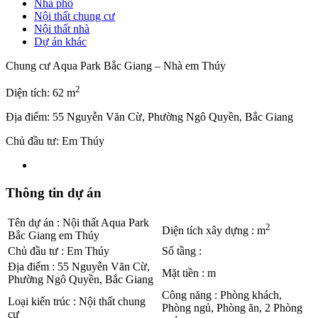
Nhà phố
Nội thất chung cư
Nội thất nhà
Dự án khác
Chung cư Aqua Park Bắc Giang – Nhà em Thúy
2
Diện tích: 62 m
Địa điểm: 55 Nguyễn Văn Cừ, Phường Ngô Quyền, Bắc Giang
Chủ đầu tư: Em Thúy
Thông tin dự án
Tên dự án
:
Nội thất Aqua Park
2
Diện tích xây dựng
:
m
Bắc Giang em Thúy
Chủ đầu tư
:
Em Thúy
Số tầng
:
Địa điểm
:
55 Nguyễn Văn Cừ,
Mặt tiền
:
m
Phường Ngô Quyền, Bắc Giang
Công năng
:
Phòng khách,
Loại kiến trúc
:
Nội thất chung
Phòng ngủ, Phòng ăn, 2 Phòng
cư