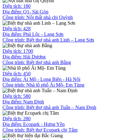
Diện tích: 180
Địa điểm: Q1- Sài Gòn
Công trình:
Nội thất nhà chị Quỳnh
Diện tích: 428
Địa điểm: Phú Lộc - Lạng Sơn
Công trình:
Biệt thự nhà anh Linh – Lạng Sơn
Diện tích: 1700
Địa điểm: Hải Dương
Công trình:
Biệt thự nhà anh Bằng
Diện tích: 450
Địa điểm: Ái Mộ - Long Biên - Hà Nội
Công trình:
Nhà lô phố Ái Mộ- Em Tùng
Diện tích: 580
Địa điểm: Nam Định
Công trình:
Biệt thự nhà anh Tuấn – Nam Định
Diện tích: 280
Địa điểm: Ecopark - Hưng Yên
Công trình:
Biệt thự Ecopark chị Tâm