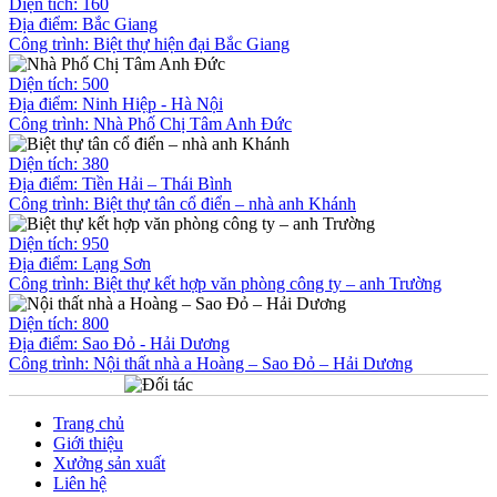
Diện tích: 160
Địa điểm: Bắc Giang
Công trình:
Biệt thự hiện đại Bắc Giang
Diện tích: 500
Địa điểm: Ninh Hiệp - Hà Nội
Công trình:
Nhà Phố Chị Tâm Anh Đức
Diện tích: 380
Địa điểm: Tiền Hải – Thái Bình
Công trình:
Biệt thự tân cổ điển – nhà anh Khánh
Diện tích: 950
Địa điểm: Lạng Sơn
Công trình:
Biệt thự kết hợp văn phòng công ty – anh Trường
Diện tích: 800
Địa điểm: Sao Đỏ - Hải Dương
Công trình:
Nội thất nhà a Hoàng – Sao Đỏ – Hải Dương
Trang chủ
Giới thiệu
Xưởng sản xuất
Liên hệ