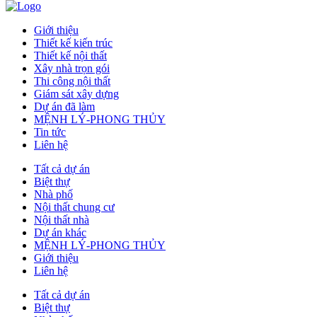
Giới thiệu
Thiết kế kiến trúc
Thiết kế nội thất
Xây nhà trọn gói
Thi công nội thất
Giám sát xây dựng
Dự án đã làm
MỆNH LÝ-PHONG THỦY
Tin tức
Liên hệ
Tất cả dự án
Biệt thự
Nhà phố
Nội thất chung cư
Nội thất nhà
Dự án khác
MỆNH LÝ-PHONG THỦY
Giới thiệu
Liên hệ
Tất cả dự án
Biệt thự