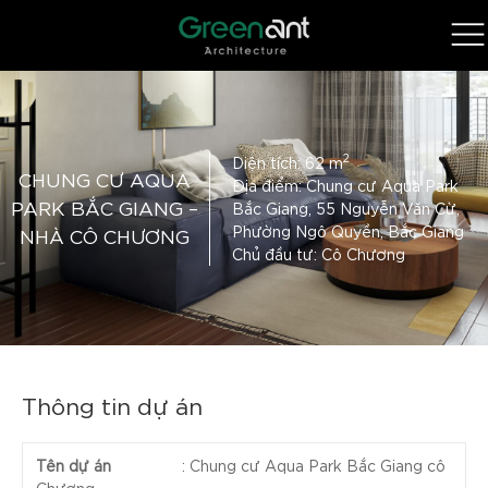
2
Diện tích: 62 m
CHUNG CƯ AQUA
Địa điểm: Chung cư Aqua Park
PARK BẮC GIANG –
Bắc Giang, 55 Nguyễn Văn Cừ,
Phường Ngô Quyền, Bắc Giang
NHÀ CÔ CHƯƠNG
Chủ đầu tư: Cô Chương
Thông tin dự án
Tên dự án
:
Chung cư Aqua Park Bắc Giang cô