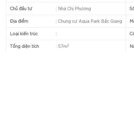
Chủ đầu tư
:
Nhà Chị Phương
S
Địa điểm
:
Chung cư Aqua Park Bắc Giang
Mặ
Loại kiến trúc
:
C
2
Tổng diện tích
:
57m
N