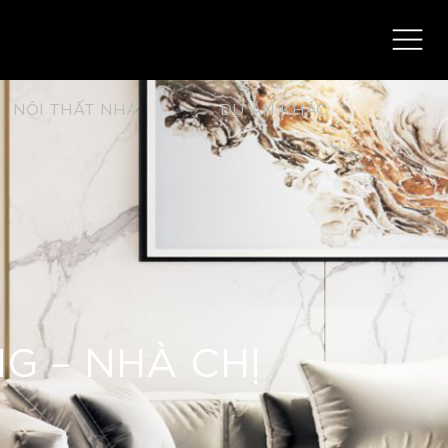
NỘI THẤT NHÀ
DỰ ÁN KHÁC
G – NHÀ CHỊ