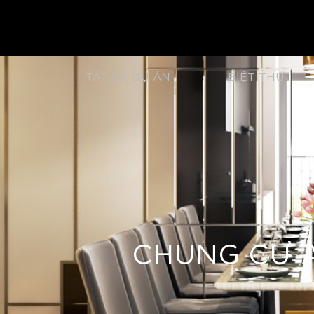
TẤT CẢ DỰ ÁN
BIỆT THỰ
CHUNG CƯ A