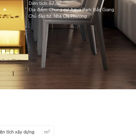
2
Diện tích: 57 m
Địa điểm: Chung cư Aqua Park Bắc Giang
Chủ đầu tư: Nhà Chị Phương
2
ện tích xây dựng
:
m