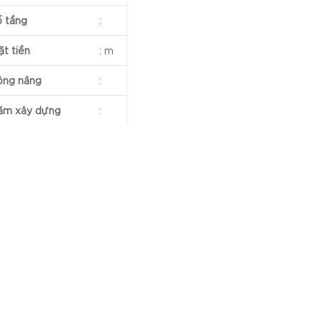
ố tầng
:
t tiền
:
m
ông năng
:
ăm xây dựng
: