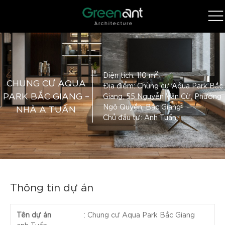
2
Diện tích: 110 m
CHUNG CƯ AQUA
Địa điểm: Chung cư Aqua Park Bắc
PARK BẮC GIANG –
Giang, 55 Nguyễn Văn Cừ, Phường
Ngô Quyền, Bắc Giang
NHÀ A TUẤN
Chủ đầu tư: Anh Tuấn
Thông tin dự án
Tên dự án
:
Chung cư Aqua Park Bắc Giang