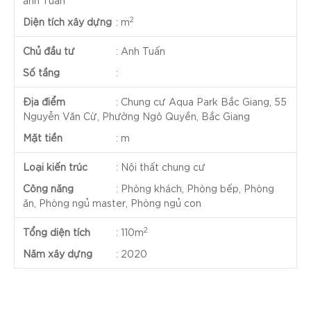
anh Tuấn
2
Diện tích xây dựng
:
m
Chủ đầu tư
:
Anh Tuấn
Số tầng
:
Địa điểm
:
Chung cư Aqua Park Bắc Giang, 55
Nguyễn Văn Cừ, Phường Ngô Quyền, Bắc Giang
Mặt tiền
:
m
Loại kiến trúc
:
Nội thất chung cư
Công năng
:
Phòng khách, Phòng bếp, Phòng
ăn, Phòng ngủ master, Phòng ngủ con
2
Tổng diện tích
:
110m
Năm xây dựng
:
2020